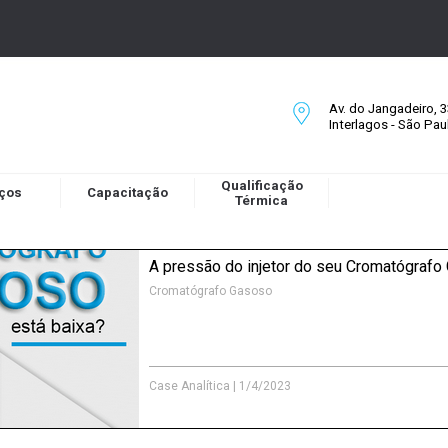
Av. do Jangadeiro, 33
Interlagos - São Pa
Qualificação
iços
Capacitação
Térmica
A pressão do injetor do seu Cromatógrafo
Cromatógrafo Gasoso
Case Analítica
|
1/4/2023