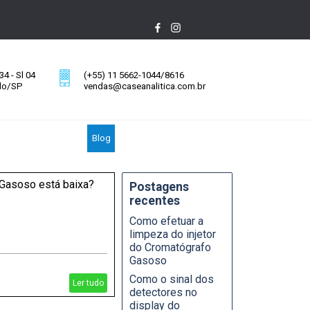
4 - Sl 04
(+55) 11 5662-1044/8616
ulo/SP
vendas@caseanalitica.com.br
Blog
 Gasoso está baixa?
Postagens
recentes
Como efetuar a
limpeza do injetor
do Cromatógrafo
Gasoso
Como o sinal dos
Ler tudo
detectores no
display do