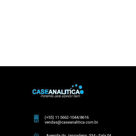
(+55) 11 5662-1044/8616
vendas@caseanalitica.com.br
Avenida do Jangadeiro, 334 - Sala 04