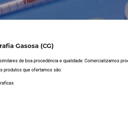
afia Gasosa (CG)
imilares de boa procedência e qualidade. Comercializamos prod
Os produtos que ofertamos são:
raficas
Fluxímetros (Digital e de
Vidro)
Fluxímetro para medição de
fluxos de gases em