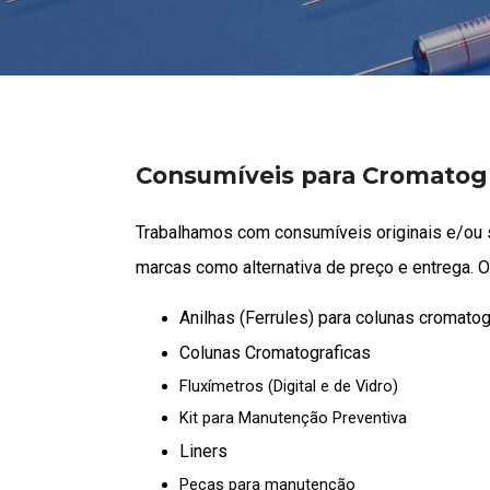
Consumíveis para Cromatogr
Trabalhamos com consumíveis originais e/ou s
marcas como alternativa de preço e entrega. 
Anilhas (Ferrules) para colunas cromatog
Colunas Cromatograficas
Fluxímetros (Digital e de Vidro)
) para
Colunas
aficas
Kit para Manutenção Preventiva
Cromatograficas
nas
Liners
Colunas para cromatógrafo
ares e
gasoso
Peças para manutenção