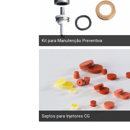
es de
gas
Kit para Manutenção Preventiva
Septos para Injetores CG