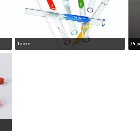
Liners
Peç