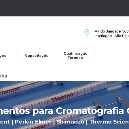
Av. do Jangadeiro, 33
Interlagos - São Pa
Qualificação
iços
Capacitação
Térmica
osa
entos para Cromatografia
lent | Perkin Elmer | Shimadzu | Thermo Scient