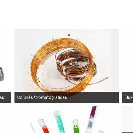
cromatografo gasoso.
Peças para Manutenção
Corretiva em GC
Peças para conserto de
cromatógrafos a gás
as
Colunas Cromatograficas
Flux