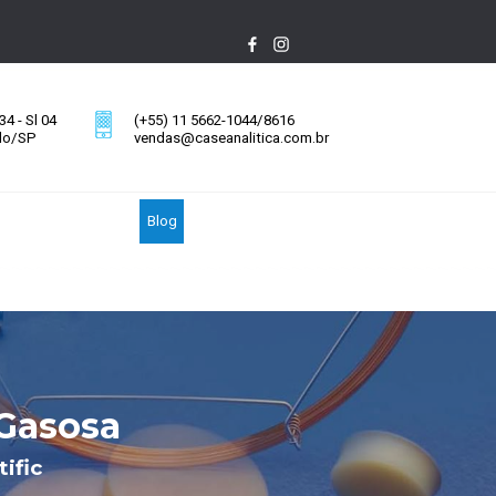
4 - Sl 04
(+55) 11 5662-1044/8616
ulo/SP
vendas@caseanalitica.com.br
Blog
 Gasosa
ific